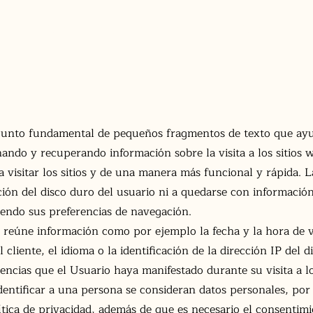
INICIO
SOBRE NOSOTROS
HABITACIONES
R
nto fundamental de pequeños fragmentos de texto que ayudan
ndo y recuperando información sobre la visita a los sitios 
a visitar los sitios y de una manera más funcional y rápida. L
ión del disco duro del usuario ni a quedarse con información
iendo sus preferencias de navegación.
reúne información como por ejemplo la fecha y la hora de visi
 cliente, el idioma o la identificación de la dirección IP del d
ncias que el Usuario haya manifestado durante su visita a lo
dentificar a una persona se consideran datos personales, por
tica de privacidad, además de que es necesario el consentim