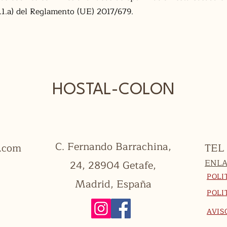
6.1.a) del Reglamento (UE) 2017/679.
HOSTAL-COLON
C. Fernando Barrachina,
n.com
TEL 
ENLA
24, 28904 Getafe,
POLI
Madrid, España
POLI
AVIS