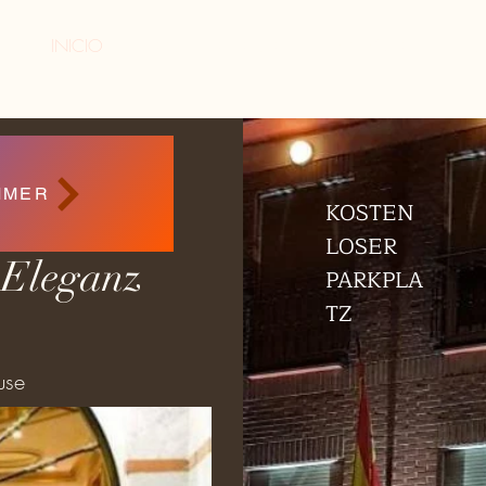
INICIO
SOBRE NOSOTROS
HABITACIONES
R
MMER
KOSTEN
LOSER
 Eleganz
PARKPLA
TZ
use