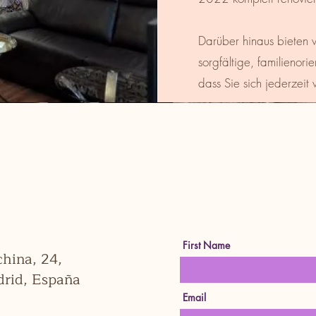
Darüber hinaus bieten w
sorgfältige, familienori
dass Sie sich jederzeit
First Name
hina, 24,
rid, España
Email