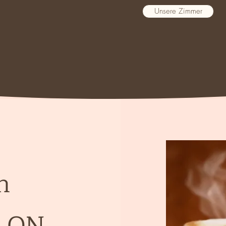
Unsere Zimmer
n
LON